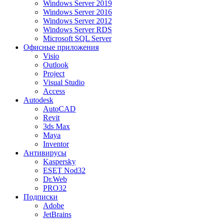
Windows Server 2019
Windows Server 2016
Windows Server 2012
Windows Server RDS
Microsoft SQL Server
Офисные приложения
Visio
Outlook
Project
Visual Studio
Access
Autodesk
AutoCAD
Revit
3ds Max
Maya
Inventor
Антивирусы
Kaspersky
ESET Nod32
Dr.Web
PRO32
Подписки
Adobe
JetBrains