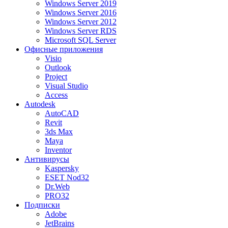
Windows Server 2019
Windows Server 2016
Windows Server 2012
Windows Server RDS
Microsoft SQL Server
Офисные приложения
Visio
Outlook
Project
Visual Studio
Access
Autodesk
AutoCAD
Revit
3ds Max
Maya
Inventor
Антивирусы
Kaspersky
ESET Nod32
Dr.Web
PRO32
Подписки
Adobe
JetBrains