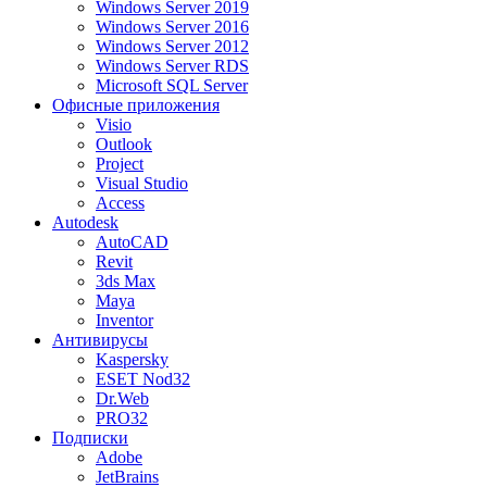
Windows Server 2019
Windows Server 2016
Windows Server 2012
Windows Server RDS
Microsoft SQL Server
Офисные приложения
Visio
Outlook
Project
Visual Studio
Access
Autodesk
AutoCAD
Revit
3ds Max
Maya
Inventor
Антивирусы
Kaspersky
ESET Nod32
Dr.Web
PRO32
Подписки
Adobe
JetBrains