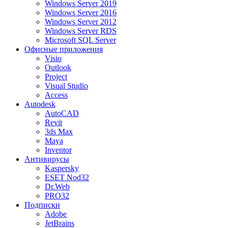
Windows Server 2019
Windows Server 2016
Windows Server 2012
Windows Server RDS
Microsoft SQL Server
Офисные приложения
Visio
Outlook
Project
Visual Studio
Access
Autodesk
AutoCAD
Revit
3ds Max
Maya
Inventor
Антивирусы
Kaspersky
ESET Nod32
Dr.Web
PRO32
Подписки
Adobe
JetBrains