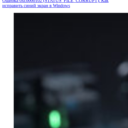
Ошибка 0xc0000102 (STATUS_FILE_CORRUPT): Как
исправить синий экран в Windows