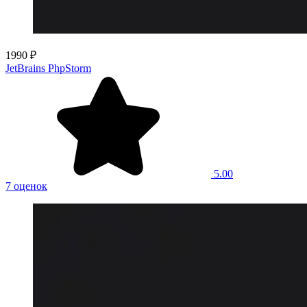
1990 ₽
JetBrains PhpStorm
5.00
7 оценок