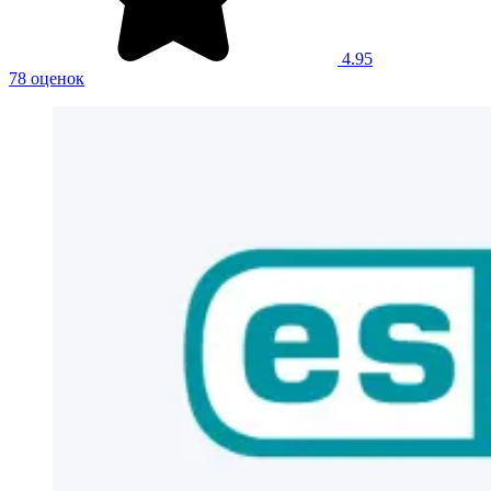
4.95
78 оценок