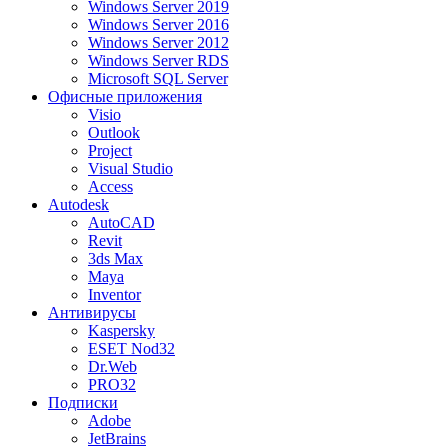
Windows Server 2019
Windows Server 2016
Windows Server 2012
Windows Server RDS
Microsoft SQL Server
Офисные приложения
Visio
Outlook
Project
Visual Studio
Access
Autodesk
AutoCAD
Revit
3ds Max
Maya
Inventor
Антивирусы
Kaspersky
ESET Nod32
Dr.Web
PRO32
Подписки
Adobe
JetBrains