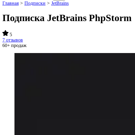
Главная
>
Подписки
>
JetBrains
Подписка JetBrains PhpStorm
5
7 отзывов
60+ продаж