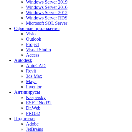
Windows Server 2019
Windows Server 2016
Windows Server 2012
Windows Server RDS
Microsoft SQL Server
Офисные приложения
Visio
Outlook
Project
Visual Studio
Access
Autodesk
AutoCAD
Revit
3ds Max
Maya
Inventor
Антивирусы
Kaspersky
ESET Nod32
Dr.Web
PRO32
Подписки
Adobe
JetBrains