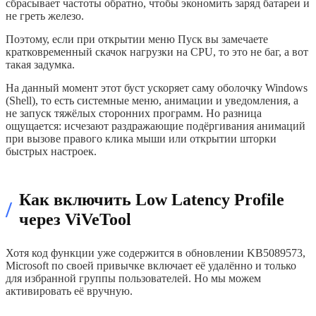
сбрасывает частоты обратно, чтобы экономить заряд батареи и
не греть железо.
Поэтому, если при открытии меню Пуск вы замечаете
кратковременный скачок нагрузки на CPU, то это не баг, а вот
такая задумка.
На данный момент этот буст ускоряет саму оболочку Windows
(Shell), то есть системные меню, анимации и уведомления, а
не запуск тяжёлых сторонних программ. Но разница
ощущается: исчезают раздражающие подёргивания анимаций
при вызове правого клика мыши или открытии шторки
быстрых настроек.
Как включить Low Latency Profile
/
через ViVeTool
Хотя код функции уже содержится в обновлении KB5089573,
Microsoft по своей привычке включает её удалённо и только
для избранной группы пользователей. Но мы можем
активировать её вручную.