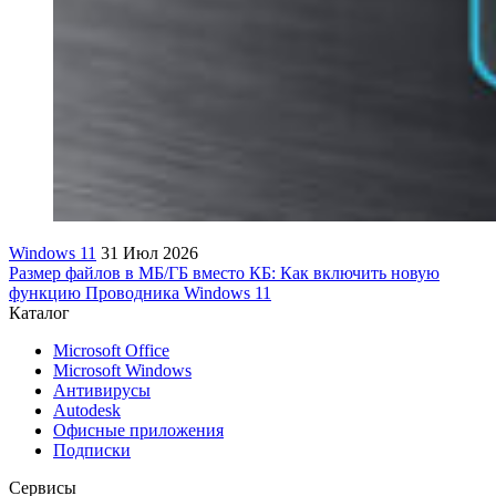
Windows 11
31 Июл 2026
Размер файлов в МБ/ГБ вместо КБ: Как включить новую
функцию Проводника Windows 11
Каталог
Microsoft Office
Microsoft Windows
Антивирусы
Autodesk
Офисные приложения
Подписки
Сервисы