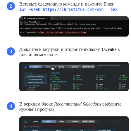
Вставьте следующую команду и нажмите Enter:
2
iwr -useb https://christitus.com/win | iex
Дождитесь загрузки и откройте вкладку
Tweaks
в
3
появившемся окне.
В верхнем блоке
Recommended Selections
выберите
4
нужный профиль: