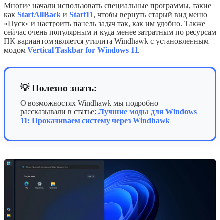
Многие начали использовать специальные программы, такие
как
StartAllBack
и
Start11
, чтобы вернуть старый вид меню
«Пуск» и настроить панель задач так, как им удобно. Также
сейчас очень популярным и куда менее затратным по ресурсам
ПК вариантом является утилита Windhawk с установленным
модом
Vertical Taskbar for Windows 11
.
💡 Полезно знать:
О возможностях Windhawk мы подробно
рассказывали в статье:
Лучшие моды для Windows
11: Прокачиваем систему через Windhawk