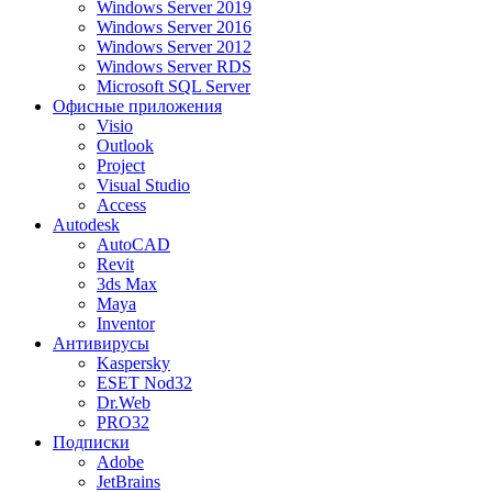
Windows Server 2019
Windows Server 2016
Windows Server 2012
Windows Server RDS
Microsoft SQL Server
Офисные приложения
Visio
Outlook
Project
Visual Studio
Access
Autodesk
AutoCAD
Revit
3ds Max
Maya
Inventor
Антивирусы
Kaspersky
ESET Nod32
Dr.Web
PRO32
Подписки
Adobe
JetBrains