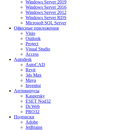
Windows Server 2019
Windows Server 2016
Windows Server 2012
Windows Server RDS
Microsoft SQL Server
Офисные приложения
Visio
Outlook
Project
Visual Studio
Access
Autodesk
AutoCAD
Revit
3ds Max
Maya
Inventor
Антивирусы
Kaspersky
ESET Nod32
Dr.Web
PRO32
Подписки
Adobe
JetBrains