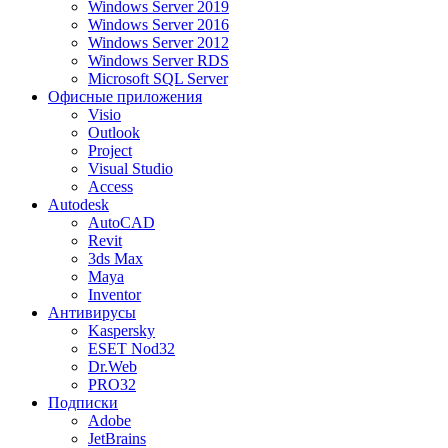
Windows Server 2019
Windows Server 2016
Windows Server 2012
Windows Server RDS
Microsoft SQL Server
Офисные приложения
Visio
Outlook
Project
Visual Studio
Access
Autodesk
AutoCAD
Revit
3ds Max
Maya
Inventor
Антивирусы
Kaspersky
ESET Nod32
Dr.Web
PRO32
Подписки
Adobe
JetBrains