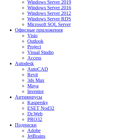
Windows Server 2019
Windows Server 2016
Windows Server 2012
Windows Server RDS
Microsoft SQL Server
Офисные приложения
Visio
Outlook
Project
Visual Studio
Access
Autodesk
AutoCAD
Revit
3ds Max
Maya
Inventor
Антивирусы
Kaspersky
ESET Nod32
Dr.Web
PRO32
Подписки
Adobe
JetBrains