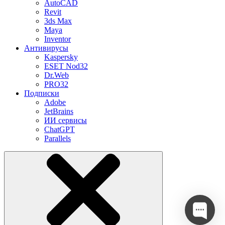
AutoCAD
Revit
3ds Max
Maya
Inventor
Антивирусы
Kaspersky
ESET Nod32
Dr.Web
PRO32
Подписки
Adobe
JetBrains
ИИ сервисы
ChatGPT
Parallels